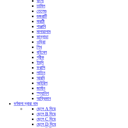
বাংলা
তামিল
তেলেগু
গুজরাটি
মারাঠী
পাঞ্জাবি
মালায়ালাম
কান্নাডা
ওড়িয়া
শিখ
বাইবেল
গ্রীক
ইহুদি
ফরাসি
লাতিন
আরবি
আইরিশ
জার্মান
স্প্যানিশ
আফ্রিকান
বর্ণমালা দ্বারা নাম
ছেলে A দিয়ে
ছেলে B দিয়ে
ছেলে C দিয়ে
ছেলে D দিয়ে