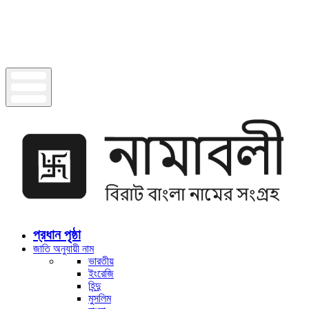
প্রধান পৃষ্ঠা
জাতি অনুযায়ী নাম
ভারতীয়
ইংরেজি
হিন্দু
মুসলিম