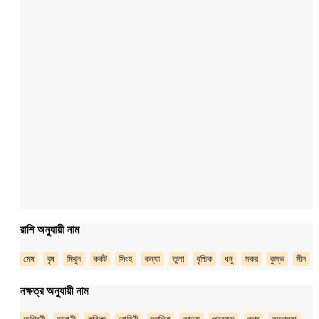
রাশি অনুযায়ী নাম
মেষ
বৃষ
মিথুন
কর্কট
সিংহ
কন্যা
তুলা
বৃশ্চিক
ধনু
মকর
কুম্ভ
মীন
নক্ষত্র অনুযায়ী নাম