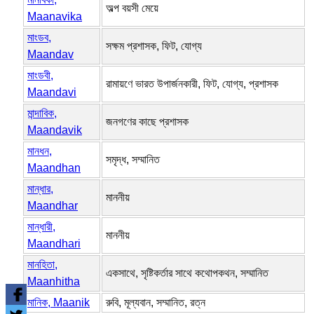
অল্প বয়সী মেয়ে
Maanavika
মাংডব,
সক্ষম প্রশাসক, ফিট, যোগ্য
Maandav
মাংডবী,
রামায়ণে ভারত উপার্জনকারী, ফিট, যোগ্য, প্রশাসক
Maandavi
মান্দাবিক,
জনগণের কাছে প্রশাসক
Maandavik
মানধন,
সমৃদ্ধ, সম্মানিত
Maandhan
মান্ধার,
মাননীয়
Maandhar
মান্ধারী,
মাননীয়
Maandhari
মানহিতা,
একসাথে, সৃষ্টিকর্তার সাথে কথোপকথন, সম্মানিত
Maanhitha
মানিক, Maanik
রুবি, মূল্যবান, সম্মানিত, রত্ন