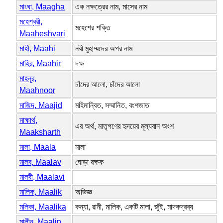
মাংঘা, Maagha
এক নক্ষত্রের নাম, মাসের নাম
মহেশ্বরী,
মহেশের শক্তি
Maaheshvari
মাহী, Maahi
নবী মুহাম্মদের অপর নাম
মাহির, Maahir
দক্ষ
মাহনূর,
চাঁদের আলো, চাঁদের আলো
Maahnoor
মাজিদ, Maajid
মহিমান্বিত, সম্মানিত, বংশজাত
মাক্ষার্থ,
এর অর্থ, মাতৃগণের হৃদয়ের মূল্যবান অংশ
Maaksharth
মালা, Maala
মালা
মালব, Maalav
ঘোড়া রক্ষক
মালবী, Maalavi
মালিক, Maalik
অভিজ্ঞ
মলিকা, Maalika
কন্যা, রানী, মালিক, একটি মালা, জুঁই, মাদকদ্রব্য
মালীন, Maalin