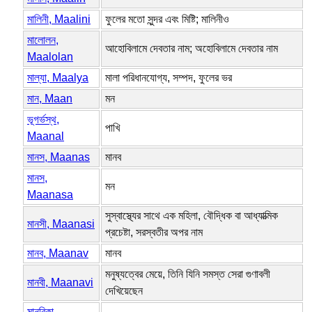
মালিনী, Maalini
ফুলের মতো সুন্দর এবং মিষ্টি; মালিনীও
মালোলন,
আহোবিলামে দেবতার নাম; অহোবিলামে দেবতার নাম
Maalolan
মাল্যা, Maalya
মালা পরিধানযোগ্য, সম্পদ, ফুলের ভর
মান, Maan
মন
ভূগর্ভস্থ,
পাখি
Maanal
মানস, Maanas
মানব
মানস,
মন
Maanasa
সুস্বাস্থ্যের সাথে এক মহিলা, বৌদ্ধিক বা আধ্যাত্মিক
মানসী, Maanasi
প্রচেষ্টা, সরস্বতীর অপর নাম
মানব, Maanav
মানব
মনুষ্যত্বের মেয়ে, তিনি যিনি সমস্ত সেরা গুণাবলী
মানবী, Maanavi
দেখিয়েছেন
মানবিকা,