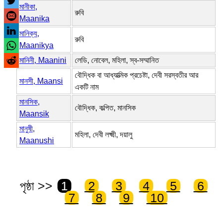
মানীকা,
রুবি
Maanika
মানিক্য,
রুবি
Maanikya
মানিনী, Maanini
লেডি, নোবেল, মহিলা, স্ব-সম্মানিত
বৌদ্ধিক বা আধ্যাত্মিক প্রচেষ্টা, দেবী সরস্বতীর আর
মানসী, Maansi
একটি নাম
মানসিক,
বৌদ্ধিক, কল্পিত, মানসিক
Maansik
মানুষী,
মহিলা, দেবী লক্ষ্মী, দয়ালু
Maanushi
পৃষ্ঠা >>
1
2
3
4
5
6
7
8
9
10