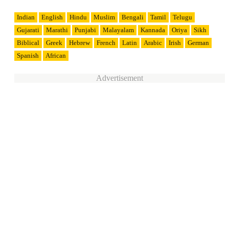
Indian
English
Hindu
Muslim
Bengali
Tamil
Telugu
Gujarati
Marathi
Punjabi
Malayalam
Kannada
Oriya
Sikh
Biblical
Greek
Hebrew
French
Latin
Arabic
Irish
German
Spanish
African
Advertisement