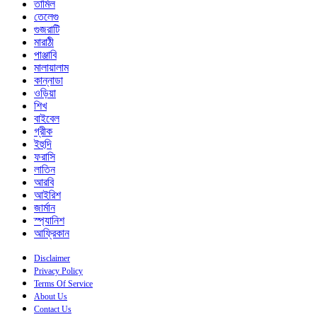
তামিল
তেলেগু
গুজরাটি
মারাঠী
পাঞ্জাবি
মালায়ালাম
কান্নাডা
ওড়িয়া
শিখ
বাইবেল
গ্রীক
ইহুদি
ফরাসি
লাতিন
আরবি
আইরিশ
জার্মান
স্প্যানিশ
আফ্রিকান
Disclaimer
Privacy Policy
Terms Of Service
About Us
Contact Us