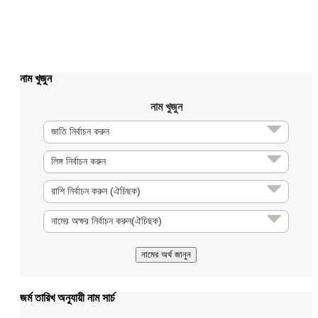
নাম খুজুন
নাম খুজুন
জর্ম তারিখ অনুযায়ী নাম সার্চ