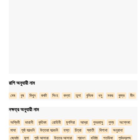
রাশি অনুযায়ী নাম
মেষ
বৃষ
মিথুন
কর্কট
সিংহ
কন্যা
তুলা
বৃশ্চিক
ধনু
মকর
কুম্ভ
মীন
নক্ষত্র অনুযায়ী নাম
অশ্বিনী
ভারানী
কৃতিকা
রোহিনী
মৃগশিরা
আদ্রা
পুনরবাসু
পুশ্য
অশ্লেষা
মাঘা
পূর্বা ফাল্গুনি
উত্তরা ফাল্গুনি
হস্ত
চিত্রা
স্বাতী
বিশাখা
অনুরাধা
জ্যেষ্ঠা
মূলা
পূর্বা আসারা
উত্তর আসারা
শ্রাবণ
ধনিষ্ঠা
শতভিষা
পূর্বভদ্রপদ