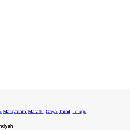
a
,
Malayalam
,
Marathi
,
Oriya
,
Tamil
,
Telugu
andyah