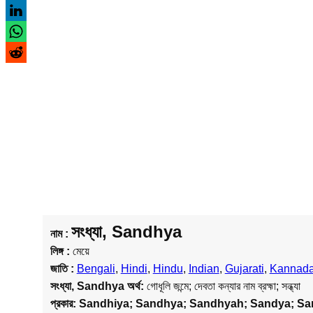
সংধ্যা, Sandhya
নাম :
লিঙ্গ :
মেয়ে
জাতি :
Bengali
,
Hindi
,
Hindu
,
Indian
,
Gujarati
,
Kannad
সংধ্যা, Sandhya
অর্থ:
গোধূলি জন্মে; দেবতা কন্যার নাম ব্রহ্মা; সন্ধ্যা
প্রকার:
Sandhiya; Sandhya; Sandhyah; Sandya; S