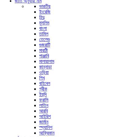
জাতি অনুযায়ী নাম
ভারতীয়
ইংরেজি
হিন্দু
মুসলিম
বাংলা
তামিল
তেলেগু
গুজরাটি
মারাঠী
পাঞ্জাবি
মালায়ালাম
কান্নাডা
ওড়িয়া
শিখ
বাইবেল
গ্রীক
ইহুদি
ফরাসি
লাতিন
আরবি
আইরিশ
জার্মান
স্প্যানিশ
আফ্রিকান