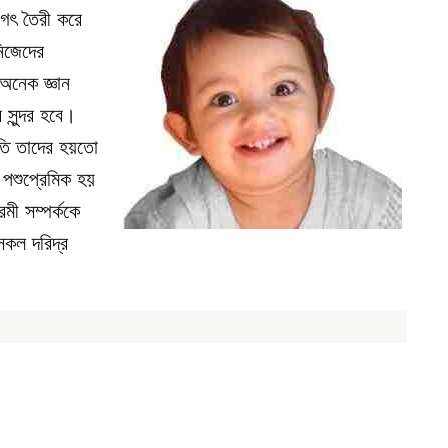
জগৎ তৈরী করে
িজেদের
 অনেক জ্ঞান
সুন্দর হবে।
রতি তাদের হয়তো
 পশুপ্রেমিক হয়
মী সম্পর্ককে
কল দরিদ্র