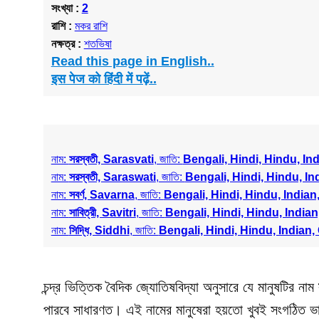
সংখ্যা :
2
রাশি :
মকর রাশি
নক্ষত্র :
শতভিষা
Read this page in English..
इस पेज को हिंदी में पढ़ें..
নাম:
সরস্বতী, Sarasvati
, জাতি:
Bengali, Hindi, Hindu, In
নাম:
সরস্বতী, Saraswati
, জাতি:
Bengali, Hindi, Hindu, In
নাম:
সবর্ণ, Savarna
, জাতি:
Bengali, Hindi, Hindu, Indian
নাম:
সাবিত্রী, Savitri
, জাতি:
Bengali, Hindi, Hindu, Indian
নাম:
সিদ্ধি, Siddhi
, জাতি:
Bengali, Hindi, Hindu, Indian,
চন্দ্র ভিত্তিক বৈদিক জ্যোতিষবিদ্যা অনুসারে যে মানুষটির নাম
পারবে সাধারণত। এই নামের মানুষেরা হয়তো খুবই সংগঠিত ভাব