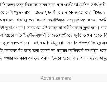
তো নিজেদের জন্য নিজেদের মনের মতো করে একটি আধ্যাত্মিক জগৎ তৈর
তে বেশি পছন্দ করবে। তাদের সৃজনশীলতার ডাকে হয়তো তারা নিজেদের
 অক্ষর দিয়ে শুরু হয় তারা হয়তো জ্যোতিষচর্চা সম্বন্ধে অনেক জ্ঞান অর্
টা সুযোগ পাবে। সাধারণত এই জাতকেরা শারীরিকভাবে সুন্দর হবে। তারা
েরা হয়তো সত্যিই সৌভাগ্যশালী যেহেতু সংগীতের প্রতি তাদের হয়তো ব
িভা তুলে ধরতে পারবে। এই ধরণের মানুষেরা সাধারণত পশুপ্রেমিক হয় এব
ুবই অবাককরণীয় ভাবে তারা হয়তো সব রকমের ব্যতিক্রমী সম্পর্ককে পছন
িদ হওয়ার সব রকম গুণ দেয় এবং এইভাবে হয়তো তারা সকল দরিদ্র মানু
Advertisement