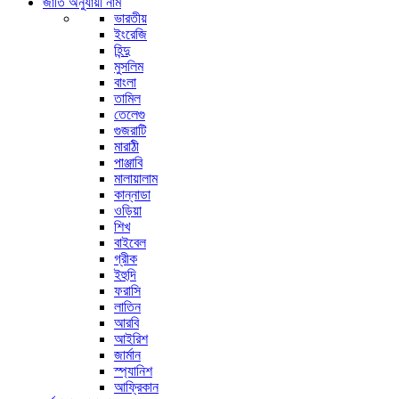
জাতি অনুযায়ী নাম
ভারতীয়
ইংরেজি
হিন্দু
মুসলিম
বাংলা
তামিল
তেলেগু
গুজরাটি
মারাঠী
পাঞ্জাবি
মালায়ালাম
কান্নাডা
ওড়িয়া
শিখ
বাইবেল
গ্রীক
ইহুদি
ফরাসি
লাতিন
আরবি
আইরিশ
জার্মান
স্প্যানিশ
আফ্রিকান