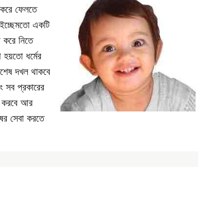
ী করে ফেলতে
 ইচ্ছেমতো একটি
জন করে নিতে
 হয়তো ধর্মের
িশেষ দখল থাকবে
ং সব প্রকারের
্দ করবে আর
ষের সেবা করতে