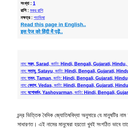
সংখ্যা :
1
রাশি :
মকর রাশি
নক্ষত্র :
শতভিষা
Read this page in English..
इस पेज को हिंदी में पढ़ें..
নাম:
সরদ, Sarad
, জাতি:
Hindi, Bengali, Gujarati, Hindu
নাম:
সতাযু, Satayu
, জাতি:
Hindi, Bengali, Gujarati, Hin
নাম:
তমন, Taman
, জাতি:
Hindi, Bengali, Gujarati, Hind
নাম:
বেদাস, Vedas
, জাতি:
Hindi, Bengali, Gujarati, Hind
নাম:
যশোবর্মন, Yashovarman
, জাতি:
Hindi, Bengali, Guja
চন্দ্র ভিত্তিক বৈদিক জ্যোতিষবিদ্যা অনুসারে যে মানুষটির নাম
সাধারণত। এই নামের মানুষেরা হয়তো খুবই সংগঠিত ভাবে তাদে