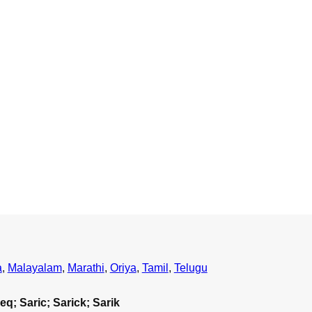
a
,
Malayalam
,
Marathi
,
Oriya
,
Tamil
,
Telugu
eq; Saric; Sarick; Sarik