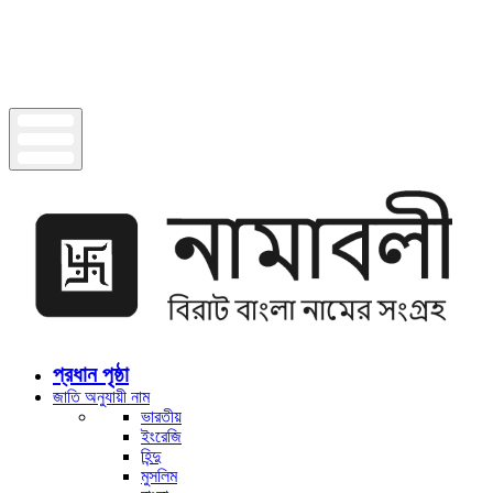
প্রধান পৃষ্ঠা
জাতি অনুযায়ী নাম
ভারতীয়
ইংরেজি
হিন্দু
মুসলিম