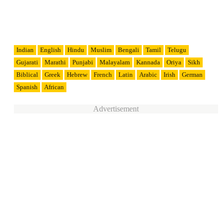
Indian
English
Hindu
Muslim
Bengali
Tamil
Telugu
Gujarati
Marathi
Punjabi
Malayalam
Kannada
Oriya
Sikh
Biblical
Greek
Hebrew
French
Latin
Arabic
Irish
German
Spanish
African
Advertisement