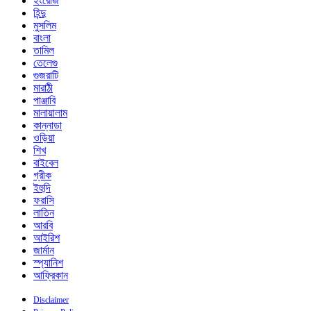
ইংরেজি
হিন্দু
মুসলিম
বাংলা
তামিল
তেলেগু
গুজরাটি
মারাঠী
পাঞ্জাবি
মালায়ালাম
কান্নাডা
ওড়িয়া
শিখ
বাইবেল
গ্রীক
ইহুদি
ফরাসি
লাতিন
আরবি
আইরিশ
জার্মান
স্প্যানিশ
আফ্রিকান
Disclaimer