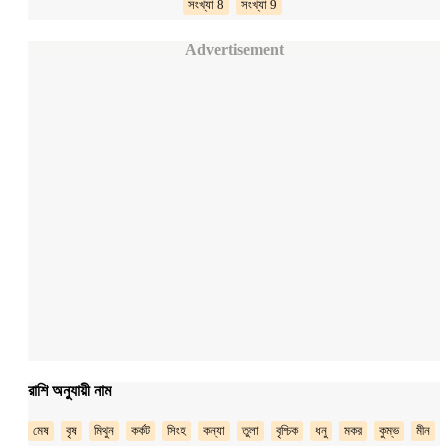
সংখ্যা 8
সংখ্যা 9
Advertisement
রাশি অনুযায়ী নাম
মেষ
বৃষ
মিথুন
কর্কট
সিংহ
কন্যা
তুলা
বৃশ্চিক
ধনু
মকর
কুম্ভ
মীন