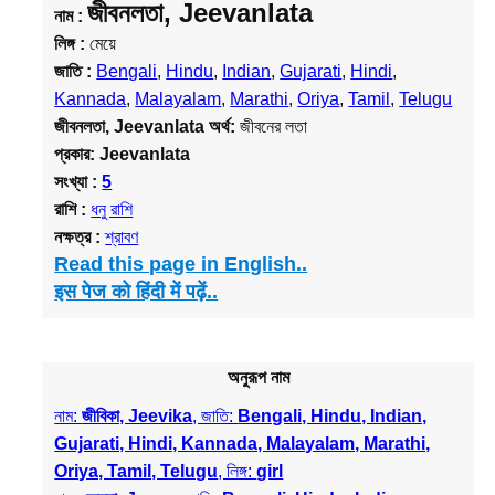
জীবনলতা, Jeevanlata
নাম :
লিঙ্গ :
মেয়ে
জাতি :
Bengali
,
Hindu
,
Indian
,
Gujarati
,
Hindi
,
Kannada
,
Malayalam
,
Marathi
,
Oriya
,
Tamil
,
Telugu
জীবনলতা, Jeevanlata
অর্থ:
জীবনের লতা
প্রকার:
Jeevanlata
সংখ্যা :
5
রাশি :
ধনু রাশি
নক্ষত্র :
শ্রাবণ
Read this page in English..
इस पेज को हिंदी में पढ़ें..
অনুরূপ নাম
নাম:
জীবিকা, Jeevika
, জাতি:
Bengali, Hindu, Indian,
Gujarati, Hindi, Kannada, Malayalam, Marathi,
Oriya, Tamil, Telugu
, লিঙ্গ:
girl