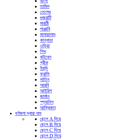
বাংলা
তামিল
তেলেগু
গুজরাটি
মারাঠী
পাঞ্জাবি
মালায়ালাম
কান্নাডা
ওড়িয়া
শিখ
বাইবেল
গ্রীক
ইহুদি
ফরাসি
লাতিন
আরবি
আইরিশ
জার্মান
স্প্যানিশ
আফ্রিকান
বর্ণমালা দ্বারা নাম
ছেলে A দিয়ে
ছেলে B দিয়ে
ছেলে C দিয়ে
ছেলে D দিয়ে