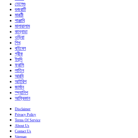
তেলেগু
গুজরাটি
মারাঠী
পাঞ্জাবি
মালায়ালাম
কান্নাডা
ওড়িয়া
শিখ
বাইবেল
গ্রীক
ইহুদি
ফরাসি
লাতিন
আরবি
আইরিশ
জার্মান
স্প্যানিশ
আফ্রিকান
Disclaimer
Privacy Policy
Terms Of Service
About Us
Contact Us
Sitemap