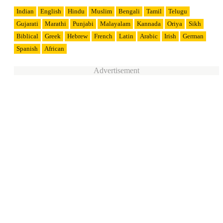
Indian
English
Hindu
Muslim
Bengali
Tamil
Telugu
Gujarati
Marathi
Punjabi
Malayalam
Kannada
Oriya
Sikh
Biblical
Greek
Hebrew
French
Latin
Arabic
Irish
German
Spanish
African
Advertisement