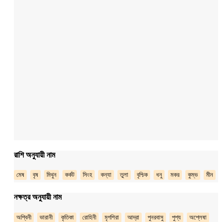
রাশি অনুযায়ী নাম
মেষ
বৃষ
মিথুন
কর্কট
সিংহ
কন্যা
তুলা
বৃশ্চিক
ধনু
মকর
কুম্ভ
মীন
নক্ষত্র অনুযায়ী নাম
অশ্বিনী
ভারানী
কৃতিকা
রোহিনী
মৃগশিরা
আদ্রা
পুনরবাসু
পুশ্য
অশ্লেষা