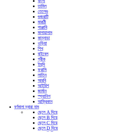
বাংলা
তামিল
তেলেগু
গুজরাটি
মারাঠী
পাঞ্জাবি
মালায়ালাম
কান্নাডা
ওড়িয়া
শিখ
বাইবেল
গ্রীক
ইহুদি
ফরাসি
লাতিন
আরবি
আইরিশ
জার্মান
স্প্যানিশ
আফ্রিকান
বর্ণমালা দ্বারা নাম
ছেলে A দিয়ে
ছেলে B দিয়ে
ছেলে C দিয়ে
ছেলে D দিয়ে