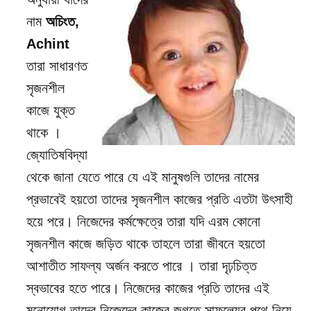
নাম
অচিংত,
Achint
তারা সাধারণত
সৃজনশীল
কাজে যুক্ত
থাকে ।
জ্যোতিষবিদ্যা
থেকে জানা যেতে পারে যে এই মানুষগুলি তাদের নামের
প্রভাবেই হয়তো তাদের সৃজনশীল কাজের প্রতি এতটা উৎসাহী
হয়ে পরে। নিজেদের কর্মক্ষেত্রে তারা যদি এরম কোনো
সৃজনশীল কাজে জড়িত থাকে তাহলে তারা জীবনে হয়তো
আশাতীত সাফল্য অর্জন করতে পারে । তারা দৃঢ়চিত্ত
স্বভাবের হতে পারে। নিজেদের কাজের প্রতি তাদের এই
মনোযোগ তাদের নিজেদের কাজের জগতে সাফল্যের পথে নিয়ে