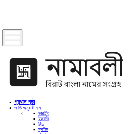
প্রধান পৃষ্ঠা
জাতি অনুযায়ী নাম
ভারতীয়
ইংরেজি
হিন্দু
মুসলিম