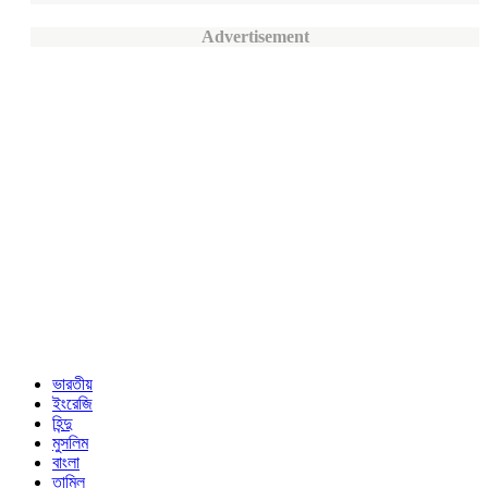
Advertisement
ভারতীয়
ইংরেজি
হিন্দু
মুসলিম
বাংলা
তামিল