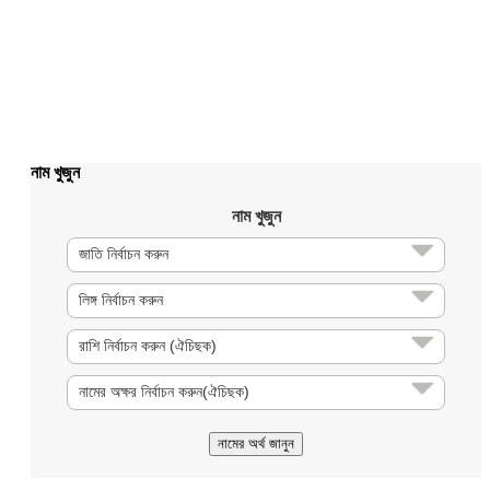
নাম খুজুন
নাম খুজুন