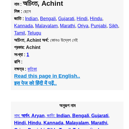
অচিংত, Achint
নাম :
লিঙ্গ :
ছেলে
জাতি :
Indian
,
Bengali
,
Gujarati
,
Hindi
,
Hindu
,
Kannada
,
Malayalam
,
Marathi
,
Oriya
,
Punjabi
,
Sikh
,
Tamil
,
Telugu
অচিংত, Achint
অর্থ:
কোনও উদ্বেগ নেই
প্রকার:
Achint
সংখ্যা :
1
রাশি :
নক্ষত্র :
কৃতিকা
Read this page in English..
इस पेज को हिंदी में पढ़ें..
অনুরূপ নাম
নাম:
আর্যন, Aryan
, জাতি:
Indian, Bengali, Gujarati,
Hindi, Hindu, Kannada, Malayalam, Marathi,