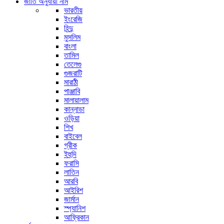
জাতি অনুযায়ী নাম
ভারতীয়
ইংরেজি
হিন্দু
মুসলিম
বাংলা
তামিল
তেলেগু
গুজরাটি
মারাঠী
পাঞ্জাবি
মালায়ালাম
কান্নাডা
ওড়িয়া
শিখ
বাইবেল
গ্রীক
ইহুদি
ফরাসি
লাতিন
আরবি
আইরিশ
জার্মান
স্প্যানিশ
আফ্রিকান