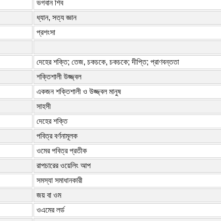
ভগবান শিব
ধ্যান, সত্য জ্ঞান
প্রশংসা
দেহের শক্তি; তেজ, চকচকে, চকচকে; দীপ্তি; প্রাণবন্ততা
শক্তিশালী উজ্জ্বল
একজন শক্তিশালী ও উজ্জ্বল মানুষ
সাহসী
দেহের শক্তি
পবিত্র বর্ণনামূলক
ওমের পবিত্র প্রতীক
রাপচারের ওয়েলিং আপ
সমস্যা সমাধানকারী
জয় বা ওম
ওএমের লর্ড