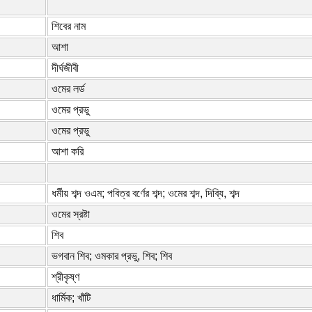
শিবের নাম
আশা
দীর্ঘজীবী
ওমের লর্ড
ওমের প্রভু
ওমের প্রভু
আশা করি
ধর্মীয় শব্দ ওএম; পবিত্র বর্ণের শব্দ; ওমের শব্দ, দিব্যি, শব্দ
ওমের স্রষ্টা
শিব
ভগবান শিব; ওমকার প্রভু, শিব; শিব
শ্রীকৃষ্ণ
ধার্মিক; খাঁটি