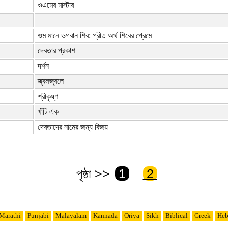
ওএমের মাস্টার
ওম মানে ভগবান শিব; প্রীত অর্থ শিবের প্রেমে
দেবতার প্রকাশ
দর্শন
জ্বলজ্বলে
শ্রীকৃষ্ণ
খাঁটি এক
দেবতাদের নামের জন্য বিজয়
পৃষ্ঠা >>
1
2
Marathi
Punjabi
Malayalam
Kannada
Oriya
Sikh
Biblical
Greek
Heb