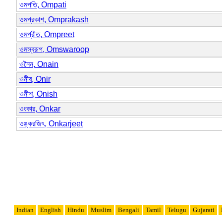
ওমপতি, Ompati
ওমপ্রকাশ, Omprakash
ওমপ্রীত, Ompreet
ওমস্বরূপ, Omswaroop
ওনৈন, Onain
ওনীর, Onir
ওনীশ, Onish
ওংকার, Onkar
ওঙ্করজিৎ, Onkarjeet
Indian
English
Hindu
Muslim
Bengali
Tamil
Telugu
Gujarati