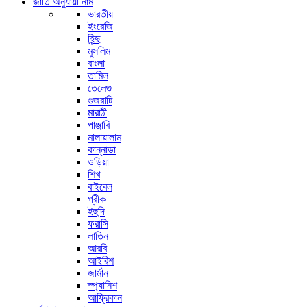
জাতি অনুযায়ী নাম
ভারতীয়
ইংরেজি
হিন্দু
মুসলিম
বাংলা
তামিল
তেলেগু
গুজরাটি
মারাঠী
পাঞ্জাবি
মালায়ালাম
কান্নাডা
ওড়িয়া
শিখ
বাইবেল
গ্রীক
ইহুদি
ফরাসি
লাতিন
আরবি
আইরিশ
জার্মান
স্প্যানিশ
আফ্রিকান