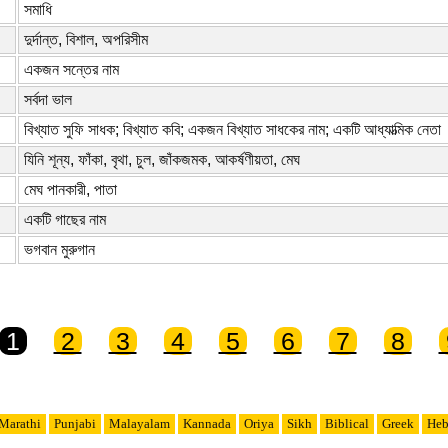
সমাধি
দুর্দান্ত, বিশাল, অপরিসীম
একজন সন্তের নাম
সর্বদা ভাল
বিখ্যাত সুফি সাধক; বিখ্যাত কবি; একজন বিখ্যাত সাধকের নাম; একটি আধ্যাত্মিক নেতা
যিনি শূন্য, ফাঁকা, বৃথা, চুল, জাঁকজমক, আকর্ষণীয়তা, মেঘ
মেঘ পানকারী, পাতা
একটি গাছের নাম
ভগবান মুরুগান
1
2
3
4
5
6
7
8
Marathi
Punjabi
Malayalam
Kannada
Oriya
Sikh
Biblical
Greek
Heb