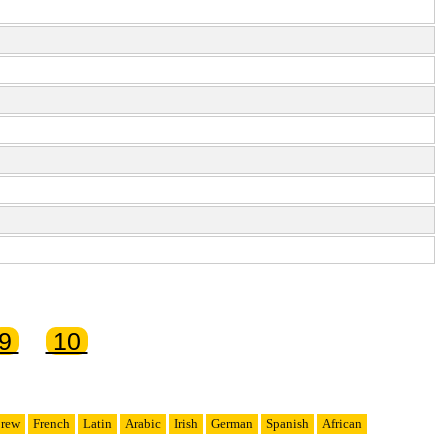
9
10
rew
French
Latin
Arabic
Irish
German
Spanish
African