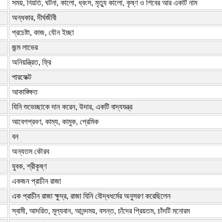
সময়, নিয়তি, ঘটনা, কালো, ধ্বংস, মৃত্যু কালো, কৃষ্ণ ও শিবের আর একটি নাম
অন্ধকার, দীর্ঘজীবী
প্রচেষ্টা, কাজ, যৌন ইচ্ছা
জন্ম লাভের
অনিয়ন্ত্রিত, ফ্রি
পারফেক্ট
আকাঙ্ক্ষিত
যিনি শুভেচ্ছাকে দান করেন, উদার, একটি বাদ্যযন্ত্র
আবেগপ্রবণ, কাম্য, কামুক, প্রেমিক
বন
অন্যতম কৌরব
যুবক, শ্রীকৃষ্ণ
একজন প্রাচীন রাজা
এক প্রাচীন রাজা ক্ষুদ্র, রাজা যিনি বৌদ্ধধর্মের অনুসরণ করেছিলেন
স্বামী, আদরিত, মূল্যবান, আনন্দময়, বসন্ত, চাঁদের প্রিয়তম, চাঁদটি মনোরম